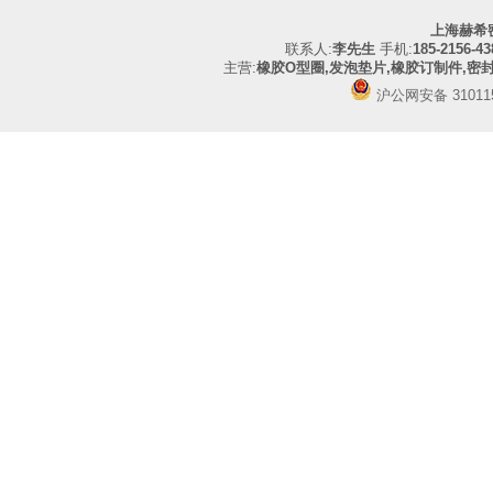
上海赫希
联系人:
李先生
手机:
185-2156-43
主营:
橡胶O型圈,发泡垫片,橡胶订制件,密
沪公网安备 310115