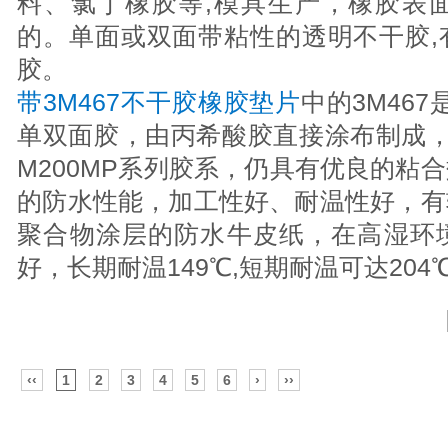
料、氯丁橡胶等,模具生产，橡胶表
的。单面或双面带粘性的透明不干胶,有
胶。
带3M467不干胶橡胶垫片
中的3M46
单双面胶，由丙希酸胶直接涂布制成，
M200MP系列胶系，仍具有优良的粘
的防水性能，加工性好、耐温性好，有
聚合物涂层的防水牛皮纸，在高湿环
好，长期耐温149℃,短期耐温可达204
‹‹
1
2
3
4
5
6
›
››