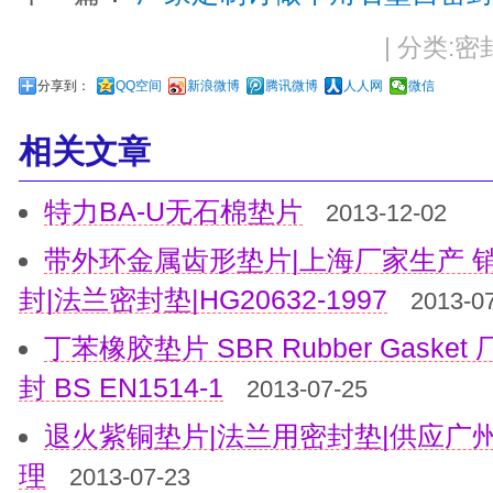
| 分类:密封
分享到：
QQ空间
新浪微博
腾讯微博
人人网
微信
相关文章
特力BA-U无石棉垫片
2013-12-02
带外环金属齿形垫片|上海厂家生产 
封|法兰密封垫|HG20632-1997
2013-0
丁苯橡胶垫片 SBR Rubber Gask
封 BS EN1514-1
2013-07-25
退火紫铜垫片|法兰用密封垫|供应广
理
2013-07-23