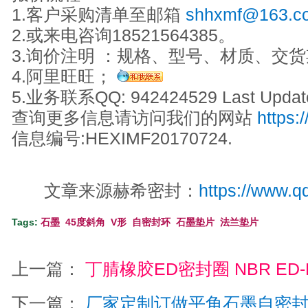
1.客户采购清单至邮箱
shhxmf@163.c
2.或来电咨询18521564385。
3.询价注明 ：规格、型号、材质、交
4.阿里旺旺；
5.业务联系QQ: 942424529 Last Update
查询更多信息请访问我们的网站
https:
信息编号:HEXIMF20170724.
文章来源赫希密封：
https://www.q
Tags:
石墨
45度斜角
V形
自密封环
石墨垫片
法兰垫片
上一篇：
丁腈橡胶ED密封圈 NBR ED-
下一篇：
厂家定制订做平角石墨自密