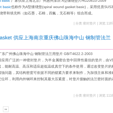
basic
厂家供应上海北京广州惠州深圳 A型缠绕垫片HG20610-2009
 basic
也称作为A型缠绕垫(spiral wound gasket basic)，采用优质SUS3
不锈钢缠绕带和填充料（如石墨，石棉，四氟，无石棉等）组合而成。
| 分类:密封垫片 | 浏览:118
nd gasket 供应上海南京重庆佛山珠海中山 钢制管法兰
东广州佛山珠海中山 钢制管法兰用垫片 GB/T4622.2-2003
前应用广泛的一种密封垫片，为半金属密合垫中回弹性最佳的垫片，由V
成，能耐高温、高压和适应超低温或真空下的条件使用，通过改变垫片的
腐蚀问题，其结构密度可依据不同的锁紧力要求来制作，为加强主体和准
定位环，利用内外钢环来控制其最大压紧度，对垫片接触的法兰密封面的
| 分类:密封垫片 | 浏览:111
››