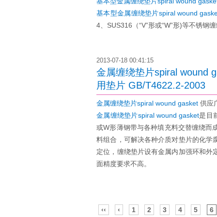
基本型金属缠绕垫片spiral wound gasket 
基本型金属缠绕垫片spiral wound gasket
4、SUS316（“V”形或“W”形)等
2013-07-18 00:41:15
金属缠绕垫片spiral wou
用垫片 GB/T4622.2-2003
金属缠绕垫片spiral wound gasket
供应广
金属缠绕垫片spiral wound gasket
是目
或W形薄钢带与各种填充料交替缠绕而
料组合，可解决各种介质对垫片的化学
定位，缠绕垫片设有金属内加强环和外
面精度要求不高。
‹‹
‹
1
2
3
4
5
6