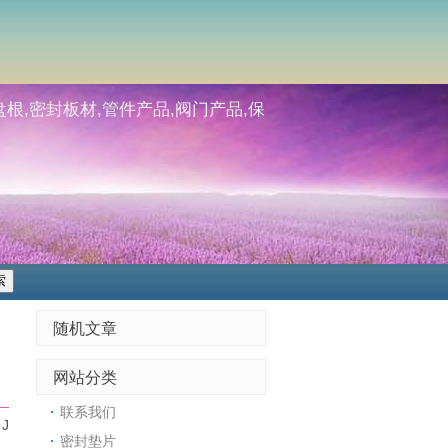
根,密封板材,管件产品,阀门产品,保
随机文章
网站分类
联系我们
J
密封垫片