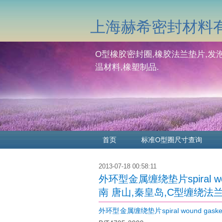
上海赫希密封材料
O型橡胶密封圈,橡胶法兰垫片,发泡
温材料,橡塑制品.
首页
标准O型圈尺寸查询
2013-07-18 00:58:11
外环型金属缠绕垫片spiral woun
南 唐山,秦皇岛,C型缠绕法兰垫片
外环型金属缠绕垫片spiral wound gasket wi