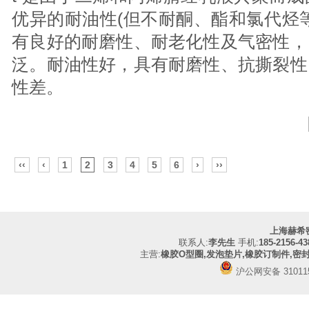
优异的耐油性(但不耐酮、酯和氯代烃
有良好的耐磨性、耐老化性及气密性，
泛。耐油性好，具有耐磨性、抗撕裂性
性差。
‹‹
‹
1
2
3
4
5
6
›
››
上海赫希
联系人:
李先生
手机:
185-2156-43
主营:
橡胶O型圈,发泡垫片,橡胶订制件,密
沪公网安备 310115