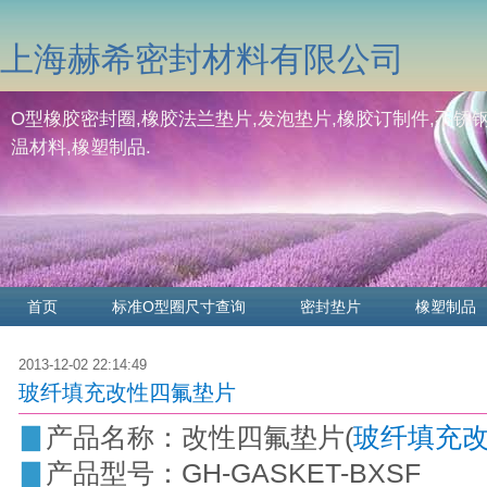
上海赫希密封材料有限公司
O型橡胶密封圈,橡胶法兰垫片,发泡垫片,橡胶订制件,不锈钢
温材料,橡塑制品.
首页
标准O型圈尺寸查询
密封垫片
橡塑制品
2013-12-02 22:14:49
玻纤填充改性四氟垫片
▊
产品名称：改性四氟垫片(
玻纤填充
▊
产品型号：GH-GASKET-BXSF