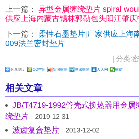
上一篇：
异型金属缠绕垫片 spiral wound
供应上海内蒙古锡林郭勒包头阳江肇庆中山 
下一篇：
柔性石墨垫片|厂家供应上海南昌
009法兰密封垫片
| 分类:密
分享到：
QQ空间
新浪微博
腾讯微博
人人网
微信
相关文章
JB/T4719-1992管壳式换热器用
绕垫片
2019-12-31
波齿复合垫片
2013-12-02