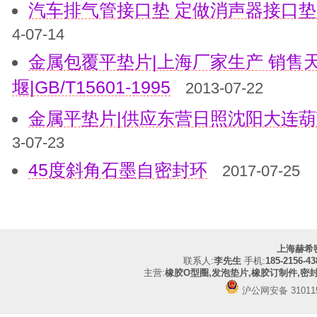
汽车排气管接口垫 定做消声器接口垫
4-07-14
金属包覆平垫片|上海厂家生产 销售
堰|GB/T15601-1995
2013-07-22
金属平垫片|供应东营日照沈阳大连葫
3-07-23
45度斜角石墨自密封环
2017-07-25
上海赫希
联系人:
李先生
手机:
185-2156-43
主营:
橡胶O型圈,发泡垫片,橡胶订制件,密
沪公网安备 310115