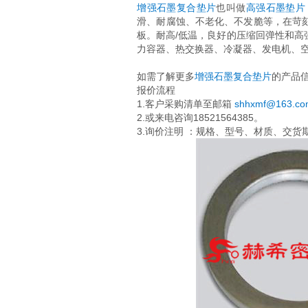
增强石墨复合垫片
也叫做
高强石墨垫片
滑、耐腐蚀、不老化、不发脆等，在苛
板。耐高/低温，良好的压缩回弹性和
力容器、热交换器、冷凝器、发电机、
如需了解更多
增强石墨复合垫片
的产品
报价流程
1.客户采购清单至邮箱
shhxmf@163.co
2.或来电咨询18521564385。
3.询价注明 ：规格、型号、材质、交