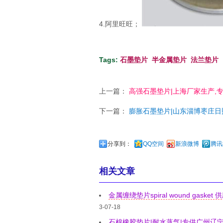
4.阿里旺旺；
Tags:
石墨垫片
半金属垫片
法兰垫片
上一篇：
高强石墨垫片|上海厂家生产,专供广
下一篇：
膨胀石墨垫片|山东淄博枣庄日照聊城
分享到：
QQ空间
新浪微博
腾讯
相关文章
金属缠绕垫片spiral wound gask
3-07-18
石棉橡胶垫片|耐水蒸气|专供广州辽宁阜新