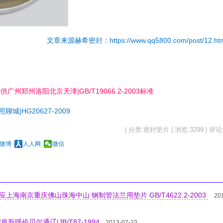
文章来源赫希密封：
https://www.qq5800.com/post/12.ht
州郑州洛阳北京天津|GB/T19066.2-2003标准
|HG20627-2009
| 分类:密封垫片 | 浏览:3299 | 评论
微博
人人网
微信
et 供应上海南京重庆佛山珠海中山 钢制管法兰用垫片 GB/T4622.2-2003
20
呼伦贝尔通辽|JB/T87-1994
2013-07-23