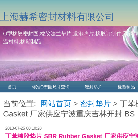
上海赫希密封材料有限公司
O型橡胶密封圈,橡胶法兰垫片,发泡垫片,橡胶订制件,不锈钢
温材料,橡塑制品.
首页
标准O型圈尺寸查询
密封垫片
橡塑制品
当前位置:
网站首页
>
密封垫片
> 丁苯橡
Gasket 厂家供应宁波重庆吉林开封 BS E
2013-07-25 00:10:28
丁苯橡胶垫片 SBR Rubber Gasket 厂家供应宁