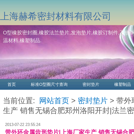
上海赫希密封材料有限公司
O型橡胶密封圈,橡胶法兰垫片,发泡垫片,橡胶订制件,不锈钢
温材料,橡塑制品.
首页
标准O型圈尺寸查询
密封垫片
橡塑制品
当前位置:
网站首页
>
密封垫片
> 带
生产 销售无锡合肥郑州洛阳开封|法兰密封垫|
2013-07-22 23:55:24
带外环金属齿形垫片|上海厂家生产 销售无锡合肥