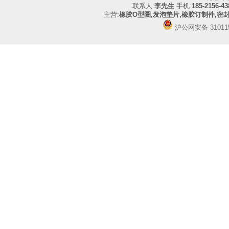
联系人:
李先生
手机:
185-2156-43
主营:
橡胶O型圈,发泡垫片,橡胶订制件,密
沪公网安备 310115