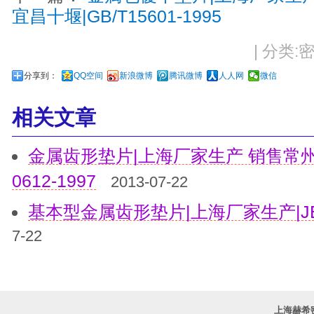
宜昌十堰|GB/T15601-1995
| 分类:密
分享到：
QQ空间
新浪微博
腾讯微博
人人网
微信
相关文章
金属齿形垫片|上海厂家生产 销售常州
0612-1997
2013-07-22
基本型金属齿形垫片|上海厂家生产|JB/
7-22
上海赫希