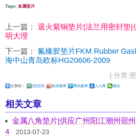
Tags:
金属垫片
上一篇：
退火紫铜垫片|法兰用密封垫
明大理
下一篇：
氟橡胶垫片FKM Rubber G
海中山青岛欧标HG20606-2009
| 分类:密
分享到：
QQ空间
新浪微博
腾讯微博
人人网
微信
相关文章
金属八角垫片|供应广州阳江潮州宿州阜阳蚌
4
2013-07-23