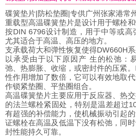
碟簧垫片|防松垫圈|专供广州张家港常
重载型高温碟簧垫片是设计用于螺栓和
按DIN 6796设计制造，用于中等
尤其适合于高温、高压的地方。
支承载荷大和弹性恢复使得DW660H
以承受由于以下原因产 生的松弛：
弛、热膨胀、收缩，或密封件的压紧。D
性作用增加了数倍，它可以有效地取代
作锁紧垫圈、平垫圈组合。
高温碟簧垫片主要应用于反应器、热交
的法兰螺栓紧固处，特别是温差超过10
有超强的补偿能力，使机械振动引起的
证螺栓在高温及低温下没有松弛，同时
封性能持久可靠。