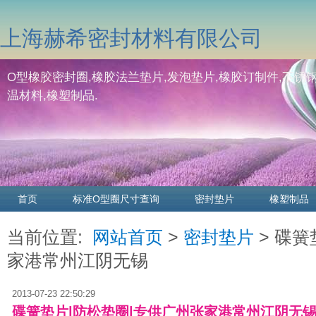
上海赫希密封材料有限公司
O型橡胶密封圈,橡胶法兰垫片,发泡垫片,橡胶订制件,不锈钢
温材料,橡塑制品.
首页
标准O型圈尺寸查询
密封垫片
橡塑制品
当前位置:
网站首页
>
密封垫片
> 碟簧
家港常州江阴无锡
2013-07-23 22:50:29
碟簧垫片|防松垫圈|专供广州张家港常州江阴无