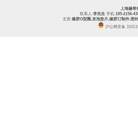
上海赫希
联系人:
李先生
手机:
185-2156-43
主营:
橡胶O型圈,发泡垫片,橡胶订制件,密
沪公网安备 310115